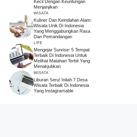
Kecil Dengan Keuntungan
Menjanjikan
WISATA
Kuliner Dan Keindahan Alam:
Wisata Unik Di Indonesia
Yang Menggabungkan Rasa
Dan Pemandangan
LIFE
Mengejar Sunrise: 5 Tempat
Terbaik Di Indonesia Untuk
Melihat Matahari Terbit Yang
Menakjubkan
WISATA
Liburan Seru! Inilah 7 Desa
Wisata Terbaik Di Indonesia
Yang Instagramable