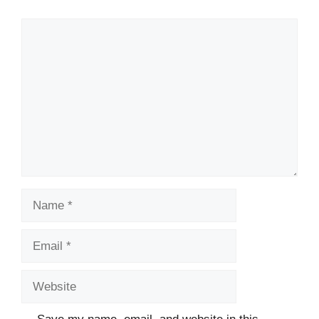
Comment
Name
Email
Website