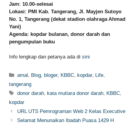
Jam: 10.00-selesai
Lokasi: PMI Kab. Tangerang, Jl. Mayjen Sutoyo
No. 1, Tangerang (dekat stadion olahraga Ahmad
Yani)
Agenda: kopdar bulanan, donor darah dan
pengumpulan buku
Info lengkap dan petanya ada di
sini
Categories
amal
,
Blog
,
bloger
,
KBBC
,
kopdar
,
Life
,
tangerang
Tags
donor darah
,
kata mutiara donor darah
,
KBBC
,
kopdar
URL UTS Pemrograman Web 2 Kelas Executive
Selamat Menunaikan Ibadah Puasa 1429 H