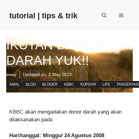
Skip
to
tutorial | tips & trik
Menu
content
IKUTAN DONOR
DARAH YUK!!
away
Updated on:
2 May 2013
AMAL
BLOG
BLOGER
KBBC
KOPDAR
LIFE
TANGERAN
KBBC
akan mengadakan donor darah yang akan
dilaksanakan pada
Hari/tanggal: Minggu/ 24 Agustus 2008