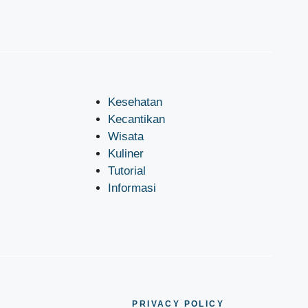
Kesehatan
Kecantikan
Wisata
Kuliner
Tutorial
Informasi
PRIVACY POLICY