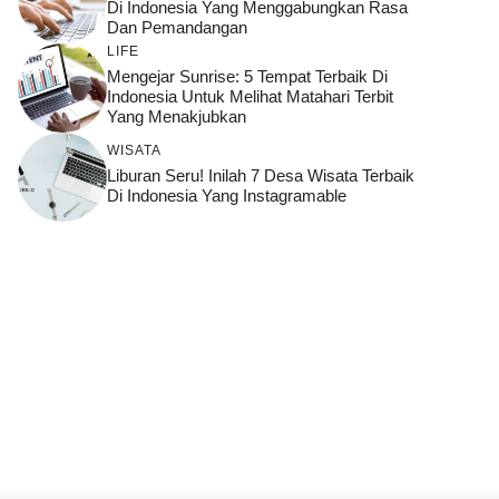
Di Indonesia Yang Menggabungkan Rasa
Dan Pemandangan
LIFE
Mengejar Sunrise: 5 Tempat Terbaik Di
Indonesia Untuk Melihat Matahari Terbit
Yang Menakjubkan
WISATA
Liburan Seru! Inilah 7 Desa Wisata Terbaik
Di Indonesia Yang Instagramable