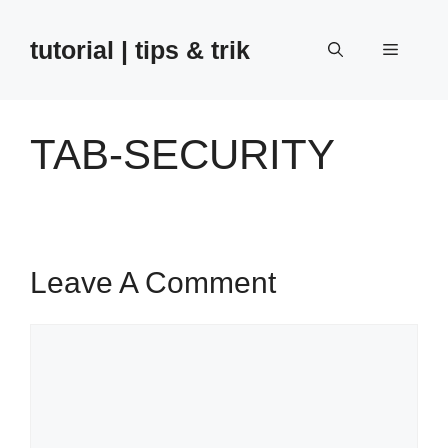
Skip
to
tutorial | tips & trik
Menu
content
TAB-SECURITY
Leave A Comment
Comment