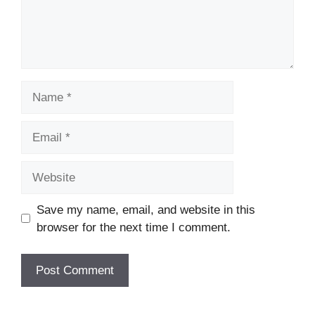
Name
Email
Website
Save my name, email, and website in this
browser for the next time I comment.