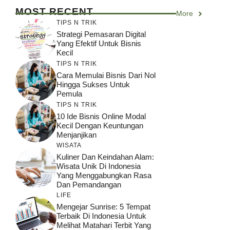
MOST RECENT
More
TIPS N TRIK
Strategi Pemasaran Digital
Yang Efektif Untuk Bisnis
Kecil
TIPS N TRIK
Cara Memulai Bisnis Dari Nol
Hingga Sukses Untuk
Pemula
TIPS N TRIK
10 Ide Bisnis Online Modal
Kecil Dengan Keuntungan
Menjanjikan
WISATA
Kuliner Dan Keindahan Alam:
Wisata Unik Di Indonesia
Yang Menggabungkan Rasa
Dan Pemandangan
LIFE
Mengejar Sunrise: 5 Tempat
Terbaik Di Indonesia Untuk
Melihat Matahari Terbit Yang